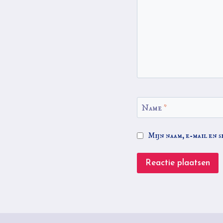
Name
*
Mijn naam, e-mail en s