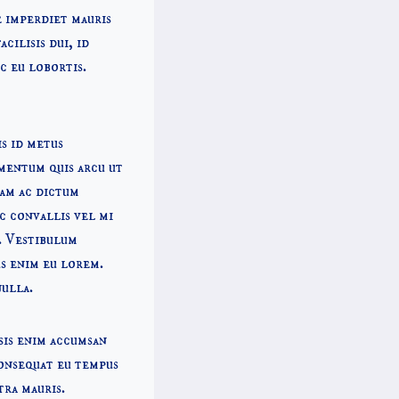
e imperdiet mauris
cilisis dui, id
c eu lobortis.
is id metus
mentum quis arcu ut
uam ac dictum
c convallis vel mi
. Vestibulum
us enim eu lorem.
nulla.
sis enim accumsan
consequat eu tempus
tra mauris.