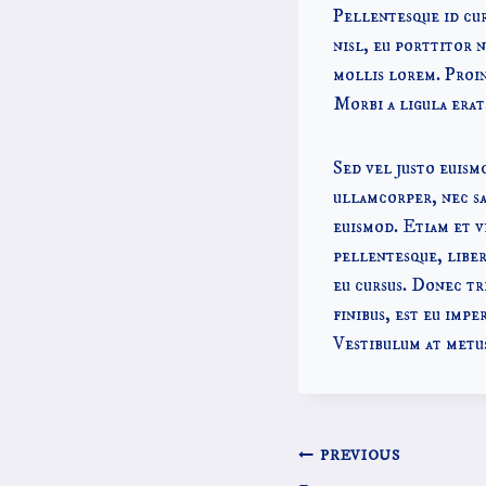
Pellentesque id cur
nisl, eu porttitor n
mollis lorem. Proin
Morbi a ligula erat
Sed vel justo euism
ullamcorper, nec sa
euismod. Etiam et v
pellentesque, liber
eu cursus. Donec tr
finibus, est eu impe
Vestibulum at metus
Bericht
PREVIOUS