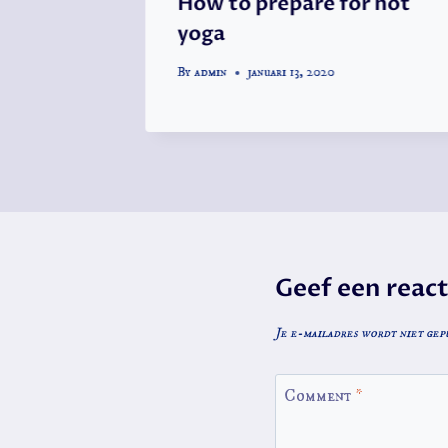
How to prepare for hot
yoga
By
admin
januari 13, 2020
Geef een react
Je e-mailadres wordt niet gep
Comment
*