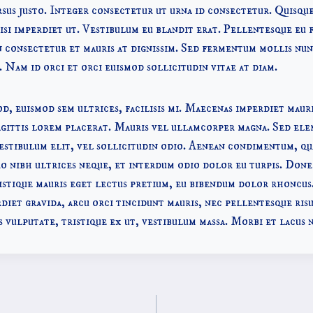
sus justo. Integer consectetur ut urna id consectetur. Quisqu
isi imperdiet ut. Vestibulum eu blandit erat. Pellentesque eu fa
 consectetur et mauris at dignissim. Sed fermentum mollis nun
. Nam id orci et orci euismod sollicitudin vitae at diam.
od, euismod sem ultrices, facilisis mi. Maecenas imperdiet maur
gittis lorem placerat. Mauris vel ullamcorper magna. Sed ele
estibulum elit, vel sollicitudin odio. Aenean condimentum, q
o nibh ultrices neque, et interdum odio dolor eu turpis. Done
istique mauris eget lectus pretium, eu bibendum dolor rhoncus
rdiet gravida, arcu orci tincidunt mauris, nec pellentesque ris
 vulputate, tristique ex ut, vestibulum massa. Morbi et lacus 