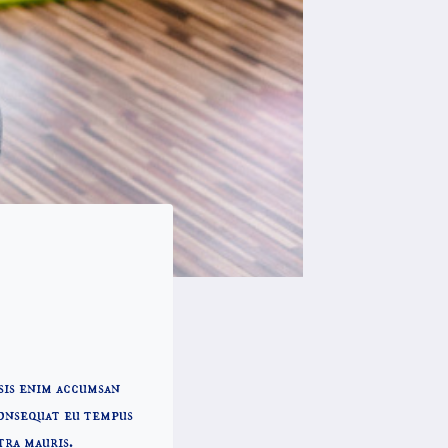
sis enim accumsan
consequat eu tempus
tra mauris.