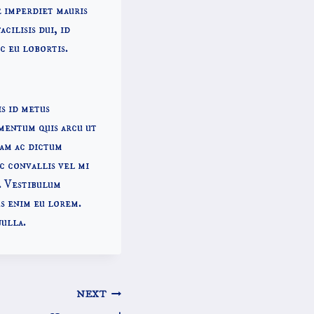
e imperdiet mauris
cilisis dui, id
c eu lobortis.
is id metus
mentum quis arcu ut
uam ac dictum
c convallis vel mi
. Vestibulum
us enim eu lorem.
nulla.
NEXT