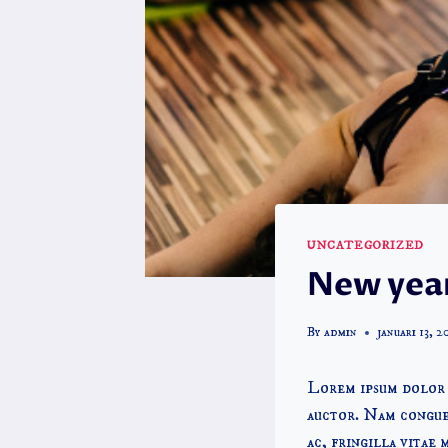
UNCATEGORIZED
New year
By
admin
januari 13, 2
Lorem ipsum dolor s
auctor. Nam congue 
ac, fringilla vitae 