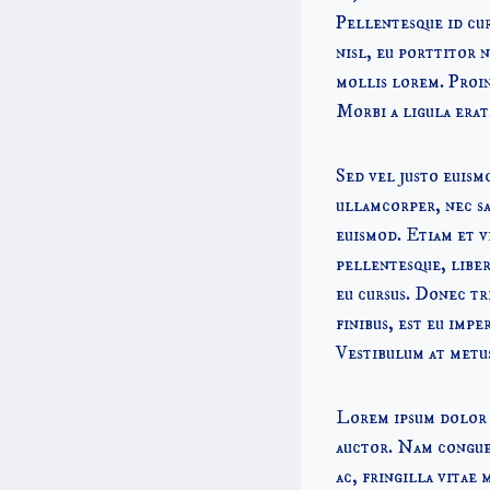
Pellentesque id cur
nisl, eu porttitor n
mollis lorem. Proin
Morbi a ligula erat
Sed vel justo euism
ullamcorper, nec sa
euismod. Etiam et v
pellentesque, liber
eu cursus. Donec tr
finibus, est eu impe
Vestibulum at metus
Lorem ipsum dolor s
auctor. Nam congue 
ac, fringilla vitae 