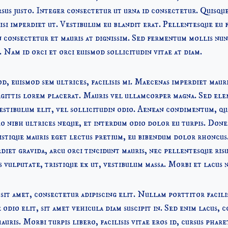
sus justo. Integer consectetur ut urna id consectetur. Quisqu
isi imperdiet ut. Vestibulum eu blandit erat. Pellentesque eu fa
 consectetur et mauris at dignissim. Sed fermentum mollis nun
. Nam id orci et orci euismod sollicitudin vitae at diam.
od, euismod sem ultrices, facilisis mi. Maecenas imperdiet maur
gittis lorem placerat. Mauris vel ullamcorper magna. Sed ele
estibulum elit, vel sollicitudin odio. Aenean condimentum, q
o nibh ultrices neque, et interdum odio dolor eu turpis. Done
istique mauris eget lectus pretium, eu bibendum dolor rhoncus
rdiet gravida, arcu orci tincidunt mauris, nec pellentesque ris
 vulputate, tristique ex ut, vestibulum massa. Morbi et lacus 
it amet, consectetur adipiscing elit. Nullam porttitor facili
odio elit, sit amet vehicula diam suscipit in. Sed enim lacus, 
mauris. Morbi turpis libero, facilisis vitae eros id, cursus phare