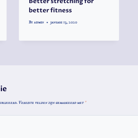
Better stretching for
better fitness
By
admin
januari 13, 2020
ie
ubliceerd.
Vereiste velden zijn gemarkeerd met
*