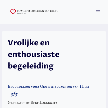
Skip
to
content
Vrolijke en
enthousiaste
begeleiding
Beoordeling voor Gewichtscoaching van Hilst
5/5
Geplaatst by
Stef Laskewitz