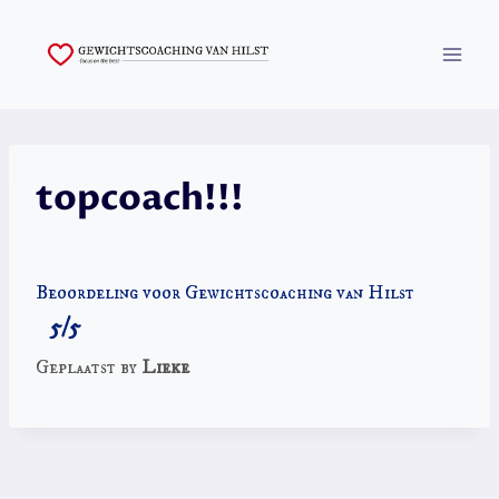
Skip
to
content
topcoach!!!
Beoordeling voor Gewichtscoaching van Hilst
5/5
Geplaatst by
Lieke