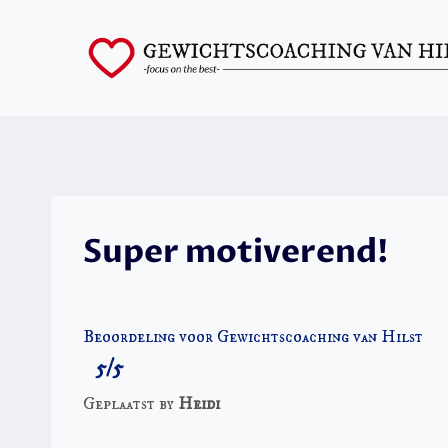
Skip
to
content
Super motiverend!
Beoordeling voor Gewichtscoaching van Hilst
5/5
Geplaatst by
Heidi