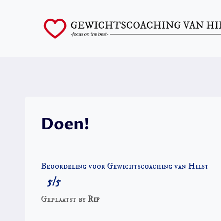
Skip
to
content
Doen!
Beoordeling voor Gewichtscoaching van Hilst
5/5
Geplaatst by
Rif