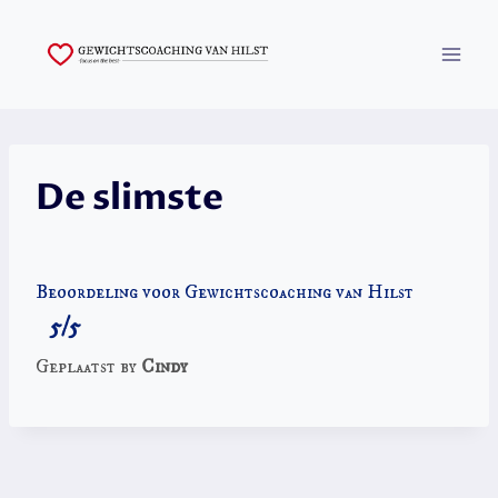
Skip
to
content
De slimste
Beoordeling voor Gewichtscoaching van Hilst
5/5
Geplaatst by
Cindy