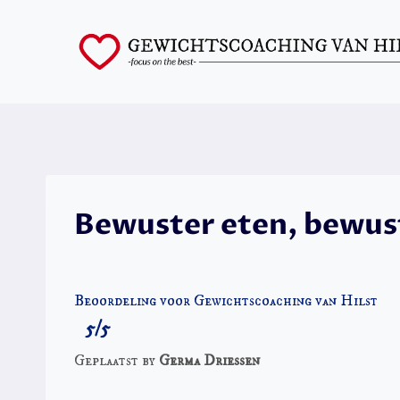
Skip
to
content
Bewuster eten, bewust
Beoordeling voor Gewichtscoaching van Hilst
5/5
Geplaatst by
Germa Driessen